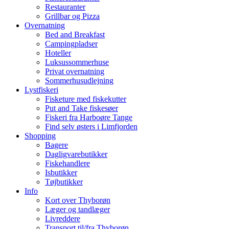
Restauranter
Grillbar og Pizza
Overnatning
Bed and Breakfast
Campingpladser
Hoteller
Luksussommerhuse
Privat overnatning
Sommerhusudlejning
Lystfiskeri
Fisketure med fiskekutter
Put and Take fiskesøer
Fiskeri fra Harboøre Tange
Find selv østers i Limfjorden
Shopping
Bagere
Dagligvarebutikker
Fiskehandlere
Isbutikker
Tøjbutikker
Info
Kort over Thyborøn
Læger og tandlæger
Livreddere
Transport til/fra Thyborøn