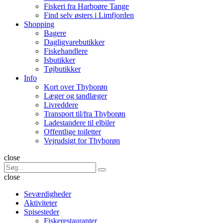
Fiskeri fra Harboøre Tange
Find selv østers i Limfjorden
Shopping
Bagere
Dagligvarebutikker
Fiskehandlere
Isbutikker
Tøjbutikker
Info
Kort over Thyborøn
Læger og tandlæger
Livreddere
Transport til/fra Thyborøn
Ladestandere til elbiler
Offentlige toiletter
Vejrudsigt for Thyborøn
Søg
close
Search
Søg
for:
close
Seværdigheder
Aktiviteter
Spisesteder
Fiskerestauranter