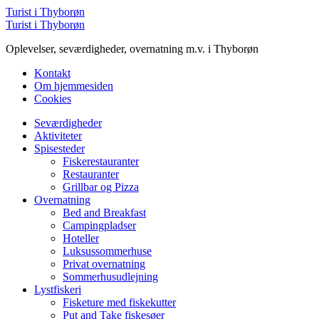
Menu
Turist i Thyborøn
Søg
Turist i Thyborøn
Oplevelser, seværdigheder, overnatning m.v. i Thyborøn
Kontakt
Om hjemmesiden
Cookies
Menu
Seværdigheder
Aktiviteter
Spisesteder
Fiskerestauranter
Restauranter
Grillbar og Pizza
Overnatning
Bed and Breakfast
Campingpladser
Hoteller
Luksussommerhuse
Privat overnatning
Sommerhusudlejning
Lystfiskeri
Fisketure med fiskekutter
Put and Take fiskesøer