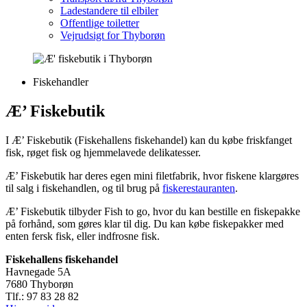
Ladestandere til elbiler
Offentlige toiletter
Vejrudsigt for Thyborøn
Categories
Fiskehandler
Æ’ Fiskebutik
I Æ’ Fiskebutik (Fiskehallens fiskehandel) kan du købe friskfanget
fisk, røget fisk og hjemmelavede delikatesser.
Æ’ Fiskebutik har deres egen mini filetfabrik, hvor fiskene klargøres
til salg i fiskehandlen, og til brug på
fiskerestauranten
.
Æ’ Fiskebutik tilbyder Fish to go, hvor du kan bestille en fiskepakke
på forhånd, som gøres klar til dig. Du kan købe fiskepakker med
enten fersk fisk, eller indfrosne fisk.
Fiskehallens fiskehandel
Havnegade 5A
7680 Thyborøn
Tlf.: 97 83 28 82