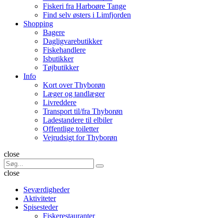
Fiskeri fra Harboøre Tange
Find selv østers i Limfjorden
Shopping
Bagere
Dagligvarebutikker
Fiskehandlere
Isbutikker
Tøjbutikker
Info
Kort over Thyborøn
Læger og tandlæger
Livreddere
Transport til/fra Thyborøn
Ladestandere til elbiler
Offentlige toiletter
Vejrudsigt for Thyborøn
Søg
close
Search
Søg
for:
close
Seværdigheder
Aktiviteter
Spisesteder
Fiskerestauranter