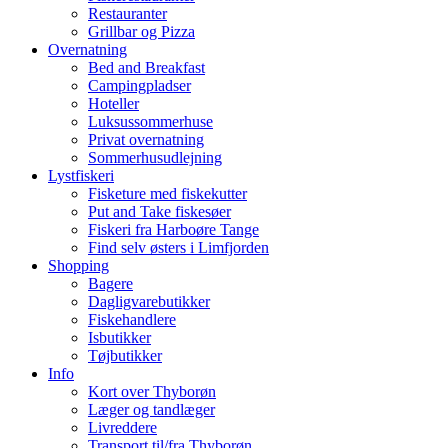
Restauranter
Grillbar og Pizza
Overnatning
Bed and Breakfast
Campingpladser
Hoteller
Luksussommerhuse
Privat overnatning
Sommerhusudlejning
Lystfiskeri
Fisketure med fiskekutter
Put and Take fiskesøer
Fiskeri fra Harboøre Tange
Find selv østers i Limfjorden
Shopping
Bagere
Dagligvarebutikker
Fiskehandlere
Isbutikker
Tøjbutikker
Info
Kort over Thyborøn
Læger og tandlæger
Livreddere
Transport til/fra Thyborøn