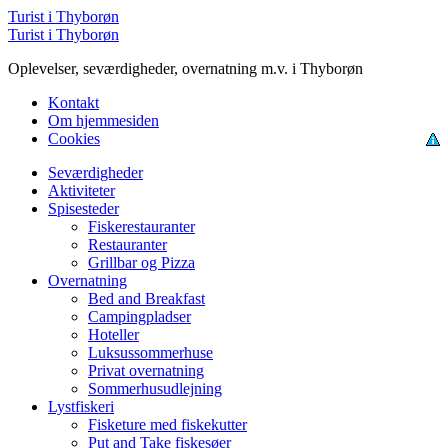
Menu
Turist i Thyborøn
Søg
Turist i Thyborøn
Oplevelser, seværdigheder, overnatning m.v. i Thyborøn
Kontakt
Om hjemmesiden
Cookies
Menu
Seværdigheder
Aktiviteter
Spisesteder
Fiskerestauranter
Restauranter
Grillbar og Pizza
Overnatning
Bed and Breakfast
Campingpladser
Hoteller
Luksussommerhuse
Privat overnatning
Sommerhusudlejning
Lystfiskeri
Fisketure med fiskekutter
Put and Take fiskesøer