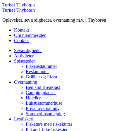
Menu
Turist i Thyborøn
Søg
Turist i Thyborøn
Oplevelser, seværdigheder, overnatning m.v. i Thyborøn
Kontakt
Om hjemmesiden
Cookies
Menu
Seværdigheder
Aktiviteter
Spisesteder
Fiskerestauranter
Restauranter
Grillbar og Pizza
Overnatning
Bed and Breakfast
Campingpladser
Hoteller
Luksussommerhuse
Privat overnatning
Sommerhusudlejning
Lystfiskeri
Fisketure med fiskekutter
Put and Take fiskesøer