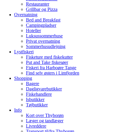
Restauranter
Grillbar og Pizza
Overnatning
Bed and Breakfast
Campingpladser
Hoteller
Luksussommerhuse
Privat overnatning
Sommerhusudlejning
Lystfiskeri
Fisketure med fiskekutter
Put and Take fiskesøer
Fiskeri fra Harboøre Tange
Find selv østers i Limfjorden
Shopping
Bagere
Dagligvarebutikker
Fiskehandlere
Isbutikker
Tøjbutikker
Info
Kort over Thyborøn
Læger og tandlæger
Livreddere
Transport til/fra Thyborøn