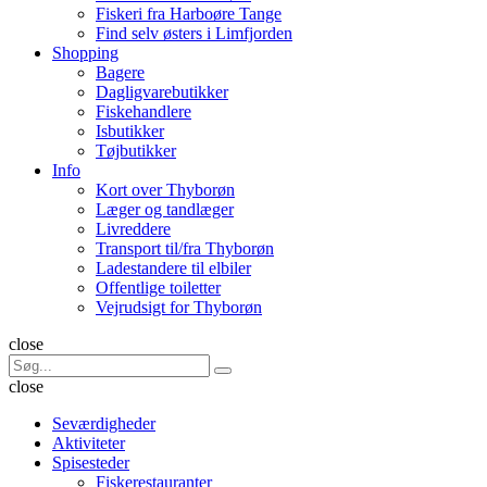
Fiskeri fra Harboøre Tange
Find selv østers i Limfjorden
Shopping
Bagere
Dagligvarebutikker
Fiskehandlere
Isbutikker
Tøjbutikker
Info
Kort over Thyborøn
Læger og tandlæger
Livreddere
Transport til/fra Thyborøn
Ladestandere til elbiler
Offentlige toiletter
Vejrudsigt for Thyborøn
Søg
close
Search
Søg
for:
close
Seværdigheder
Aktiviteter
Spisesteder
Fiskerestauranter