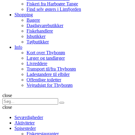
Fiskeri fra Harboøre Tange
Find selv østers i Limfjorden
Shopping
Bagere
Dagligvarebutikker
Fiskehandlere
Isbutikker
Tøjbutikker
Info
Kort over Thyborøn
Læger og tandlæger
Livreddere
Transport til/fra Thyborøn
Ladestandere til elbiler
Offentlige toiletter
Vejrudsigt for Thyborøn
Søg
close
Search
Søg
for:
close
Seværdigheder
Aktiviteter
Spisesteder
Fiskerestauranter