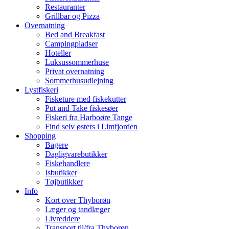
Restauranter
Grillbar og Pizza
Overnatning
Bed and Breakfast
Campingpladser
Hoteller
Luksussommerhuse
Privat overnatning
Sommerhusudlejning
Lystfiskeri
Fisketure med fiskekutter
Put and Take fiskesøer
Fiskeri fra Harboøre Tange
Find selv østers i Limfjorden
Shopping
Bagere
Dagligvarebutikker
Fiskehandlere
Isbutikker
Tøjbutikker
Info
Kort over Thyborøn
Læger og tandlæger
Livreddere
Transport til/fra Thyborøn