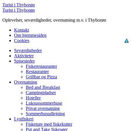
Menu
Turist i Thyborøn
Søg
Turist i Thyborøn
Oplevelser, seværdigheder, overnatning m.v. i Thyborøn
Kontakt
Om hjemmesiden
Cookies
Menu
Seværdigheder
Aktiviteter
Spisesteder
Fiskerestauranter
Restauranter
Grillbar og Pizza
Overnatning
Bed and Breakfast
Campingpladser
Hoteller
Luksussommerhuse
Privat overnatning
Sommerhusudlejning
Lystfiskeri
Fisketure med fiskekutter
Put and Take fiskesøer