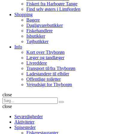
Fiskeri fra Harboøre Tange
Find selv østers i Limfjorden
Shopping
Bagere
Dagligvarebutikker
Fiskehandlere
Isbutikker
Tøjbutikker
Info
Kort over Thyborøn
Læger og tandlæger
Livreddere
Transport til/fra Thyborøn
Ladestandere til elbiler
Offentlige toiletter
Vejrudsigt for Thyborøn
Søg
close
Search
Søg
for:
close
Seværdigheder
Aktiviteter
Spisesteder
Fiskerestauranter