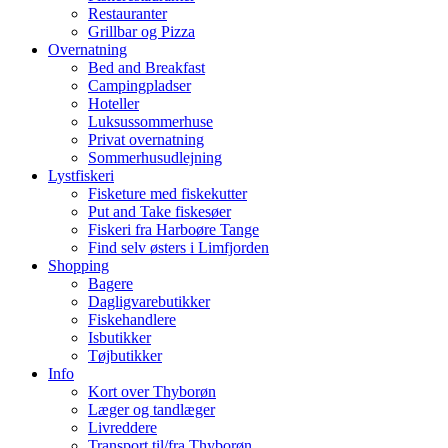
Restauranter
Grillbar og Pizza
Overnatning
Bed and Breakfast
Campingpladser
Hoteller
Luksussommerhuse
Privat overnatning
Sommerhusudlejning
Lystfiskeri
Fisketure med fiskekutter
Put and Take fiskesøer
Fiskeri fra Harboøre Tange
Find selv østers i Limfjorden
Shopping
Bagere
Dagligvarebutikker
Fiskehandlere
Isbutikker
Tøjbutikker
Info
Kort over Thyborøn
Læger og tandlæger
Livreddere
Transport til/fra Thyborøn