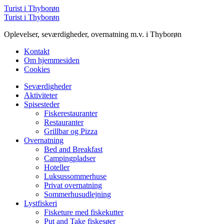
Menu
Turist i Thyborøn
Søg
Turist i Thyborøn
Oplevelser, seværdigheder, overnatning m.v. i Thyborøn
Kontakt
Om hjemmesiden
Cookies
Menu
Seværdigheder
Aktiviteter
Spisesteder
Fiskerestauranter
Restauranter
Grillbar og Pizza
Overnatning
Bed and Breakfast
Campingpladser
Hoteller
Luksussommerhuse
Privat overnatning
Sommerhusudlejning
Lystfiskeri
Fisketure med fiskekutter
Put and Take fiskesøer