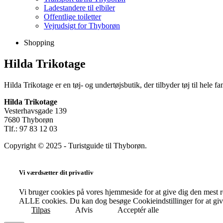
Ladestandere til elbiler
Offentlige toiletter
Vejrudsigt for Thyborøn
Categories
Shopping
Hilda Trikotage
Hilda Trikotage er en tøj- og undertøjsbutik, der tilbyder tøj til hel
Hilda Trikotage
Vesterhavsgade 139
7680 Thyborøn
Tlf.: 97 83 12 03
Copyright © 2025 - Turistguide til Thyborøn.
Vi værdsætter dit privatliv
Vi bruger cookies på vores hjemmeside for at give dig den mest 
ALLE cookies. Du kan dog besøge Cookieindstillinger for at give
Tilpas
Afvis
Acceptér alle