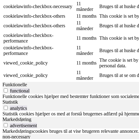
11
cookielawinfo-checkbox-necessary
Bruges til at huske 
måneder
cookielawinfo-checkbox-others
11 months
This cookie is set b
11
cookielawinfo-checkbox-others
Bruges til at huske 
måneder
cookielawinfo-checkbox-
11 months
This cookie is set 
performance
cookielawinfo-checkbox-
11
Bruges til at huske 
performance
måneder
The cookie is set by
viewed_cookie_policy
11 months
personal data.
11
viewed_cookie_policy
Bruges til at se om 
måneder
Funktionelle
functional
Funktionelle cookies hjælper med bestemter funktioner som socialemed
Statistik
analytics
Statistik cookies hjælper os med at forstå brugernes adfærd på hjemme
Markedsføring
advertisement
Markedsføringscookies bruges til at vise brugeren relevante annoncer. 
non-necessary