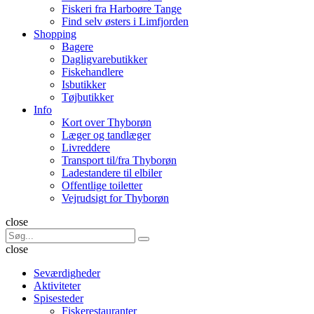
Fiskeri fra Harboøre Tange
Find selv østers i Limfjorden
Shopping
Bagere
Dagligvarebutikker
Fiskehandlere
Isbutikker
Tøjbutikker
Info
Kort over Thyborøn
Læger og tandlæger
Livreddere
Transport til/fra Thyborøn
Ladestandere til elbiler
Offentlige toiletter
Vejrudsigt for Thyborøn
Søg
close
Search
Søg
for:
close
Seværdigheder
Aktiviteter
Spisesteder
Fiskerestauranter