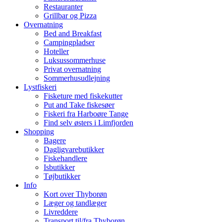
Restauranter
Grillbar og Pizza
Overnatning
Bed and Breakfast
Campingpladser
Hoteller
Luksussommerhuse
Privat overnatning
Sommerhusudlejning
Lystfiskeri
Fisketure med fiskekutter
Put and Take fiskesøer
Fiskeri fra Harboøre Tange
Find selv østers i Limfjorden
Shopping
Bagere
Dagligvarebutikker
Fiskehandlere
Isbutikker
Tøjbutikker
Info
Kort over Thyborøn
Læger og tandlæger
Livreddere
Transport til/fra Thyborøn