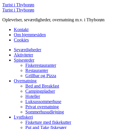
Menu
Turist i Thyborøn
Søg
Turist i Thyborøn
Oplevelser, seværdigheder, overnatning m.v. i Thyborøn
Kontakt
Om hjemmesiden
Cookies
Menu
Seværdigheder
Aktiviteter
Spisesteder
Fiskerestauranter
Restauranter
Grillbar og Pizza
Overnatning
Bed and Breakfast
Campingpladser
Hoteller
Luksussommerhuse
Privat overnatning
Sommerhusudlejning
Lystfiskeri
Fisketure med fiskekutter
Put and Take fiskesøer