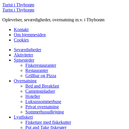
Menu
Turist i Thyborøn
Søg
Turist i Thyborøn
Oplevelser, seværdigheder, overnatning m.v. i Thyborøn
Kontakt
Om hjemmesiden
Cookies
Menu
Seværdigheder
Aktiviteter
Spisesteder
Fiskerestauranter
Restauranter
Grillbar og Pizza
Overnatning
Bed and Breakfast
Campingpladser
Hoteller
Luksussommerhuse
Privat overnatning
Sommerhusudlejning
Lystfiskeri
Fisketure med fiskekutter
Put and Take fiskesøer