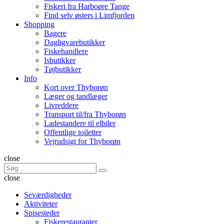
Fiskeri fra Harboøre Tange
Find selv østers i Limfjorden
Shopping
Bagere
Dagligvarebutikker
Fiskehandlere
Isbutikker
Tøjbutikker
Info
Kort over Thyborøn
Læger og tandlæger
Livreddere
Transport til/fra Thyborøn
Ladestandere til elbiler
Offentlige toiletter
Vejrudsigt for Thyborøn
Søg
close
Search
Søg
for:
close
Seværdigheder
Aktiviteter
Spisesteder
Fiskerestauranter