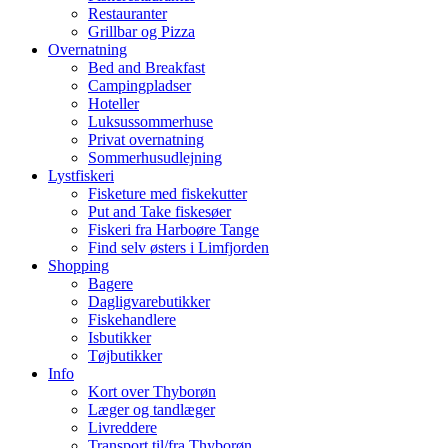
Restauranter
Grillbar og Pizza
Overnatning
Bed and Breakfast
Campingpladser
Hoteller
Luksussommerhuse
Privat overnatning
Sommerhusudlejning
Lystfiskeri
Fisketure med fiskekutter
Put and Take fiskesøer
Fiskeri fra Harboøre Tange
Find selv østers i Limfjorden
Shopping
Bagere
Dagligvarebutikker
Fiskehandlere
Isbutikker
Tøjbutikker
Info
Kort over Thyborøn
Læger og tandlæger
Livreddere
Transport til/fra Thyborøn