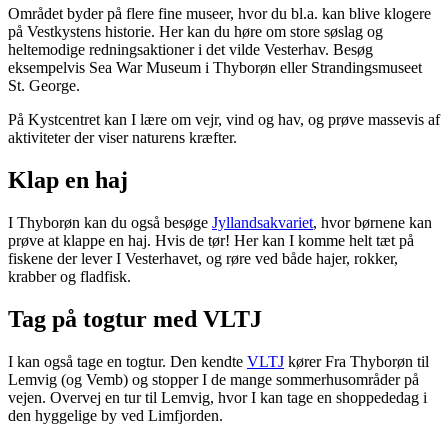
Området byder på flere fine museer, hvor du bl.a. kan blive klogere
på Vestkystens historie. Her kan du høre om store søslag og
heltemodige redningsaktioner i det vilde Vesterhav. Besøg
eksempelvis Sea War Museum i Thyborøn eller Strandingsmuseet
St. George.
På Kystcentret kan I lære om vejr, vind og hav, og prøve massevis af
aktiviteter der viser naturens kræfter.
Klap en haj
I Thyborøn kan du også besøge
Jyllandsakvariet
, hvor børnene kan
prøve at klappe en haj. Hvis de tør! Her kan I komme helt tæt på
fiskene der lever I Vesterhavet, og røre ved både hajer, rokker,
krabber og fladfisk.
Tag på togtur med VLTJ
I kan også tage en togtur. Den kendte
VLTJ
kører Fra Thyborøn til
Lemvig (og Vemb) og stopper I de mange sommerhusområder på
vejen. Overvej en tur til Lemvig, hvor I kan tage en shoppededag i
den hyggelige by ved Limfjorden.