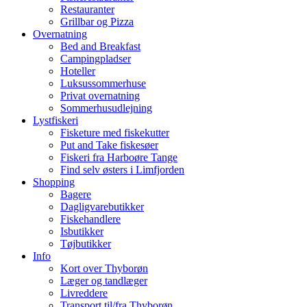
Restauranter
Grillbar og Pizza
Overnatning
Bed and Breakfast
Campingpladser
Hoteller
Luksussommerhuse
Privat overnatning
Sommerhusudlejning
Lystfiskeri
Fisketure med fiskekutter
Put and Take fiskesøer
Fiskeri fra Harboøre Tange
Find selv østers i Limfjorden
Shopping
Bagere
Dagligvarebutikker
Fiskehandlere
Isbutikker
Tøjbutikker
Info
Kort over Thyborøn
Læger og tandlæger
Livreddere
Transport til/fra Thyborøn