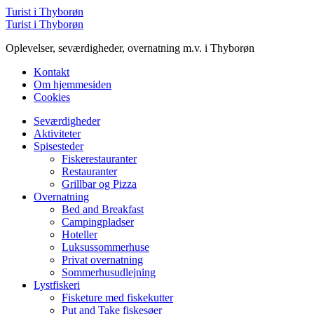
Menu
Turist i Thyborøn
Søg
Turist i Thyborøn
Oplevelser, seværdigheder, overnatning m.v. i Thyborøn
Kontakt
Om hjemmesiden
Cookies
Menu
Seværdigheder
Aktiviteter
Spisesteder
Fiskerestauranter
Restauranter
Grillbar og Pizza
Overnatning
Bed and Breakfast
Campingpladser
Hoteller
Luksussommerhuse
Privat overnatning
Sommerhusudlejning
Lystfiskeri
Fisketure med fiskekutter
Put and Take fiskesøer