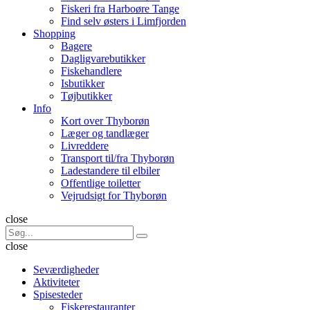
Fiskeri fra Harboøre Tange
Find selv østers i Limfjorden
Shopping
Bagere
Dagligvarebutikker
Fiskehandlere
Isbutikker
Tøjbutikker
Info
Kort over Thyborøn
Læger og tandlæger
Livreddere
Transport til/fra Thyborøn
Ladestandere til elbiler
Offentlige toiletter
Vejrudsigt for Thyborøn
Søg
close
Search
Søg
for:
close
Seværdigheder
Aktiviteter
Spisesteder
Fiskerestauranter