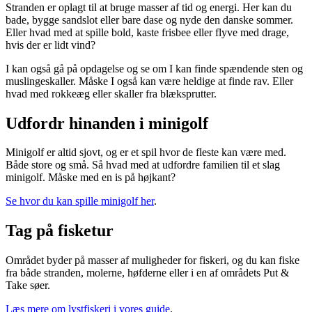
Stranden er oplagt til at bruge masser af tid og energi. Her kan du
bade, bygge sandslot eller bare dase og nyde den danske sommer.
Eller hvad med at spille bold, kaste frisbee eller flyve med drage,
hvis der er lidt vind?
I kan også gå på opdagelse og se om I kan finde spændende sten og
muslingeskaller. Måske I også kan være heldige at finde rav. Eller
hvad med rokkeæg eller skaller fra blæksprutter.
Udfordr hinanden i minigolf
Minigolf er altid sjovt, og er et spil hvor de fleste kan være med.
Både store og små. Så hvad med at udfordre familien til et slag
minigolf. Måske med en is på højkant?
Se hvor du kan spille minigolf her
.
Tag på fisketur
Området byder på masser af muligheder for fiskeri, og du kan fiske
fra både stranden, molerne, høfderne eller i en af områdets Put &
Take søer.
Læs mere om lystfiskeri i vores guide
.